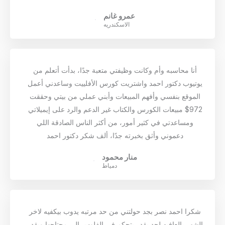
عمرو غانم
الاسكندريه
أنا محاسبه وأم وكانت وظيفتي متعبة جدًا، بدأت أتعلم من
يوتيوب دكتور احمد واشتريت كورس الأفلييت وساعدني أعمل
الموقع بنفسي وأفهم المبيعات وأبني عملي من بيتي وحققت
972$ مبيعات الكورس والكتاب غير الدعم والرد على إيميلاتي
ومساعدتي في كثير أمور، من أكثر الناس الصادقة اللي
دعموني وأثق بخبرته جدًا، ألف شكر دكتور احمد
منار محمود
دمياط
شكرا احمد نصر بجد حولتني من حد مرتبه يدوب بيكفيه لاخر
الشهر بالعافيه لحد يقدر يتحكم في الفلوس الي محتاجها ويقدر