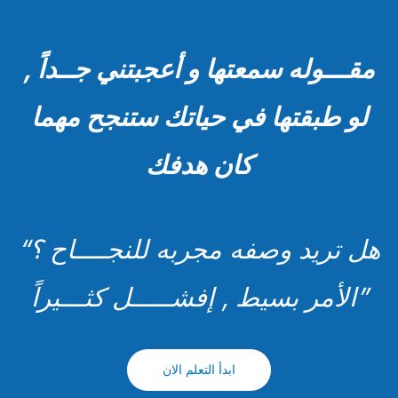
مقـــوله سمعتها و أعجبتني جــداً ,
لو طبقتها في حياتك ستنجح مهما
كان هدفك
“هل تريد وصفه مجربه للنجــــاح ؟
الأمر بسيط , إفشـــــل كثـــيراً”
ابدأ التعلم الان